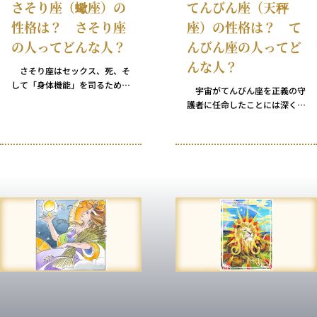
さそり座（蠍座）の
てんびん座（天秤
性格は？ さそり座
座）の性格は？ て
の人ってどんな人？
んびん座の人ってど
んな人？
さそり座はセックス、死、そ
して「身体機能」を司るため、
宇宙がてんびん座を正義の守
さそり座の人たちは永久にこれ
護者に任命したことには深く感
らの話題に夢中になるに違いな
謝すべきです。 直感に対して
いと思いこんでいる人たちもい
知性を、権威に対して公正を
ます。が、さそり座が最終的に
――あらゆるもの・ことにおい
象徴するのは単に「誠実である
てそれだけを見ることなく、常
こと」です。 大昔、天空を象
に対比するものを天秤のもう一
徴するのは鷲（わし）でした。
方に置いてバランスをとるてん
この伝統に敬意を評し、また、
びん座の人々の重責を理解でき
さそり座に対する現代の一般的
る人はほとんどいません。しか
なイメージへの対抗策として、
してんびん座の人々は、永遠の
私はさそり座のモチーフとして
気品とユーモアでこの重荷をひ
毒針を持った昆虫ではなく、気
ょいと背負ってしまうのです。
高いトリを描くよう心がけてい
ます。