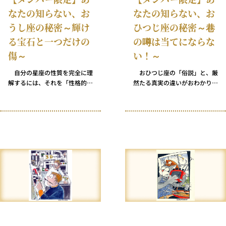
なたの知らない、お
なたの知らない、お
うし座の秘密～輝け
ひつじ座の秘密～巷
る宝石と一つだけの
の噂は当てにならな
傷～
い！～
自分の星座の性質を完全に理
おひつじ座の「俗説」と、厳
解するには、それを「性格的特
然たる真実の違いがおわかりで
徴」ではなく、「場所」として
しょうか？ さて……おひつじ
とらえる必要があります。 さ
座の真の姿はどちらなのでしょ
あ、一緒に“おうし座の島”に行
う？
きましょう！ 飛行機に乗り込
み、安全ベルトを締め、比類な
き美しさを誇る土地へと向かう
準備をしてください。 そうそ
う、到着したら靴を脱いでくだ
さいね。これは、大地を踏みし
める感触を大事にするおうし座
の人たちに敬意を表する地元の
習慣です。 もちろん、最初に
入国審査を受けなければなりま
せん。“おうし座島”のお役人