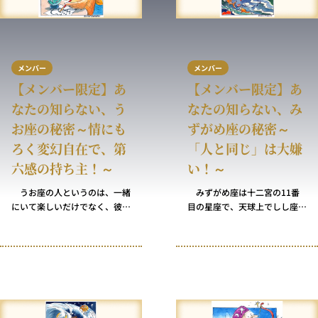
メンバー
メンバー
【メンバー限定】あ
【メンバー限定】あ
なたの知らない、う
なたの知らない、み
お座の秘密～情にも
ずがめ座の秘密～
ろく変幻自在で、第
「人と同じ」は大嫌
六感の持ち主！～
い！～
うお座の人というのは、一緒
みずがめ座は十二宮の11番
にいて楽しいだけでなく、彼
目の星座で、天球上でしし座の
ら・彼女らの愉快な性質が表に
反対側に位置します。 みずが
出てくるまでに時間がかからな
め座は水の星座だと誤解してい
いのいうのも特長の一つです。
る人が多くいますが、これはみ
うお座の人は深く繊細で忠実な
ずがめ座のシンボルが水を運ぶ
伴侶となります。うお座は十二
人、つまり水瓶（みずがめ）を
宮の12番目の星座で、天の輪
運ぶエレガントな男性もしくは
の中でおとめ座の向かいに位置
女性の姿であるのが大きな理由