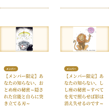
す。そして、書くのが怖いと思
に……私はそう書かれている文
ってしまう星座もあります。
章を読むたびに笑い泣きするか
さそり座が悪いというわけでは
悔し涙を流してしまいます。誰
ないのですが、この星座に生ま
がこんなくだらないことを書く
れた人については語り尽くされ
のでしょう？ てんびん座の人
ていると誰もが思っていて、し
の行動を見たことがないとでも
かもそのほとんどがいわゆ
いうのでしょうか？ てんびん
る“よくないこと”です。理解あ
座が気ままななら、マーガレッ
るさそり座の人にさえ真実を説
ト・サッチャーはどうなります
明するのは大変です。 ……そ
か？ てんびん座が刺激的でな
ろそろ本題に入ろうかと思いま
いというなら、ウィル・スミス
すが、先に警告しておきます。
はいったい？ てんびん座の人
こうした率直さを不快に感じる
たちが堂々としていないなら、
なら読み進めないでください。
ジェシー・ジャクソンは何だと
メンバー
メンバー
いうのでしょう？
【メンバー限定】あ
【メンバー限定】あ
なたの知らない、お
なたの知らない、し
とめ座の秘密～隠さ
し座の秘密～すべて
れた官能と自らに突
を光で照らせば影は
き立てる刃～
消え失せるのです～