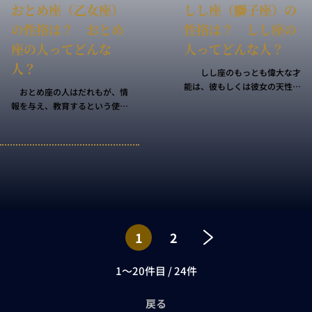
おとめ座（乙女座）
しし座（獅子座）の
の性格は？ おとめ
性格は？ しし座の
座の人ってどんな
人ってどんな人？
人？
しし座のもっとも偉大な才
能は、彼もしくは彼女の天性の
おとめ座の人はだれもが、情
快活さです。どんな不運に見舞
報を与え、教育するという使命
われようとも、しし座の人は常
を持っています。他人に説教を
に人間を信じ、人生に隠された
したり、自分の主張を大声で主
魔法を信じます。この二つの内
張したりすることはめったにな
なる炎を燃やすことで、しし座
く、むしろ他人の言葉に耳を傾
は他者の人生に光と温もりを与
け、理解し、やさしく手本を示
えます。
して教えることを好みます。お
とめ座の精神は、本質的に癒し
の精神です。おとめ座の人は、
すべての“仲間”が真に肉体的・
1
2
精神的な健康を得ていることを
望んでいます。そして、それ以
1～20件目 / 24件
上は欲しません。
戻る