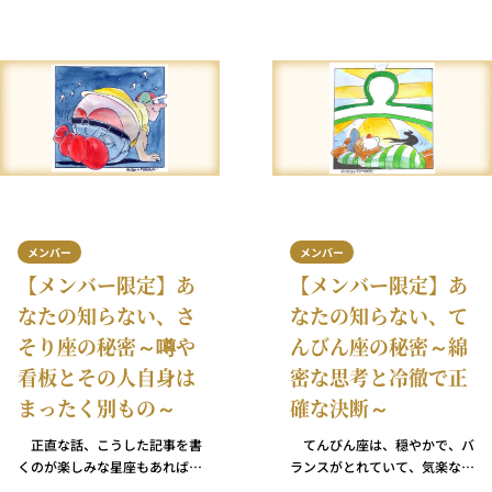
のどの星座よりも私を困惑させ
きる人々です。彼ら・彼女ら
る星座でもあります。そして、
は、物事が完璧になるのを待っ
私がこれほど勇気を出し、自虐
てからようやく袖をまくって仕
的なほど正直にならなければい
事に取りかかるというような時
けない理由は……私が皆さんと
間の無駄は犯しません。目の前
同じく、恐れを知らぬ率直その
でどんなことが起こっても対処
ものないて座だからです！
し、足りないものは補い、必要
ならば適応し、すでに持ってい
るものでどうにかするための新
しい方法を考え出します。
メンバー
メンバー
【メンバー限定】あ
【メンバー限定】あ
なたの知らない、さ
なたの知らない、て
そり座の秘密～噂や
んびん座の秘密～綿
看板とその人自身は
密な思考と冷徹で正
まったく別もの～
確な決断～
正直な話、こうした記事を書
てんびん座は、穏やかで、バ
くのが楽しみな星座もあれば、
ランスがとれていて、気楽な
難しいなと感じる星座もありま
人々のはずです。それなの