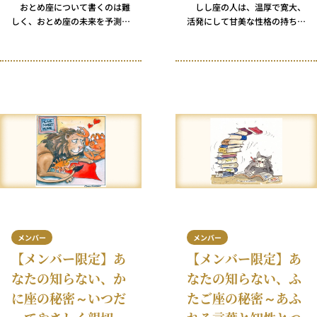
おとめ座について書くのは難
しし座の人は、温厚で寛大、
しく、おとめ座の未来を予測す
活発にして甘美な性格の持ち主
るのはもっと困難です。 意外
で、金でできたハートと鋼鉄の
ですか？ そう思うのも無理あ
神経を有しています。楽しむこ
りませんね。実際、ほとんどの
とが大好きで、バターのように
おとめ座の人は対外的には非常
柔軟、蜂蜜のように甘くて、レ
に安定した、分別のある顔をし
モンのように酸っぱい……そん
ています。おとめ座の人は、自
なしし座の人たちは、世界が投
分は自らを完全にコントロール
げかけてくるものを何だって受
できているし、一貫性があるタ
け止めることができます。しし
イプだと他人に思われたがって
座の人に何かアドバイスをする
いますからね。
って？ それは魚にタバコを勧
めるようなもの、まったく無意
味です。
メンバー
メンバー
【メンバー限定】あ
【メンバー限定】あ
なたの知らない、か
なたの知らない、ふ
に座の秘密～いつだ
たご座の秘密～あふ