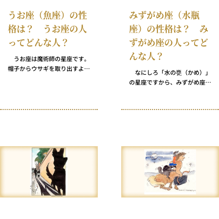
は、あなたが島の日常に溶けこ
うお座（魚座）の性
みずがめ座（水瓶
むつもりがあるか、何かおいし
格は？ うお座の人
座）の性格は？ み
いものや見るべきものを持って
きているのかを知りたがります
ってどんな人？
ずがめ座の人ってど
からね！
んな人？
うお座は魔術師の星座です。
帽子からウサギを取り出すよう
なにしろ「水の甕（かめ）」
なことはないかもしれません
の星座ですから、みずがめ座は
が、にもかかわらず、彼ら・彼
水を運ぶ星座であるはずです。
女らは毎日驚くべき変容を成し
それなのに、なんということで
遂げます。うお座の最大の才能
しょう！ 星座を4つのエレメ
は、絶望を希望に、恐れを信仰
ント（火・地・風・水）に分け
に変える能力です。うお座の
た場合、みずがめ座は「水」チ
人々は、平凡だと見過ごしがち
ームの一員ではありません。み
なもののなかから素晴らしい何
ずがめ座は「風」のエレメント
かを見つける手助けをすること
――つまり、思考・哲学・知性
を何よりも得意にしているので
――に属する星座です。 みず
す。
がめ座の人は、しばしばクール
だと言われますが、実は感受性
と情熱に富んでいます。ただ、
感情とは心の「主人」ではなく
「召使い」だと思っているだけ