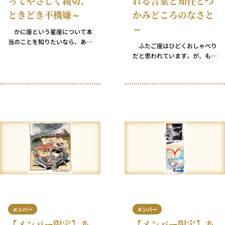
ってやさしく親切、
れる言葉と知性とつ
ときどき不機嫌～
かみどころのなさと
～
かに座という星座について本
当のことを知りたいなら、ある
ふたご座はひどくおしゃべり
4文字の言葉についてじっくり
だと思われています。が、もち
考える必要があります。私たち
ろん必ずしもそうなわけではあ
一人ひとりにとって、それぞれ
りません。内気なしし座や悲観
に異なる、けれども重要な意味
的なうお座がいるように、無口
を持つ言葉です。 これからそ
なふたご座もいます。たくさん
の言葉をお伝えしますが、ご自
はいません。でも、確かに存在
分がどう反応するかに注目して
しています。 とはいえ、たと
みてください。「おお」「あ
え物静かであっても、ふたご座
あ」といった感じなのか、それ
であるかぎりあれこれと考えを
とも「ふーん」で済ませてしま
持っています。強い意見を持た
うのか。それによって、あなた
ないふたご座なんていないので
の秘密が明らかになります。そ
す。
してまた、それこそがかに座の
人たちが本当はどういう人物な
のかについてのヒントとなるで
しょう。
メンバー
メンバー
【メンバー限定】あ
【メンバー限定】あ