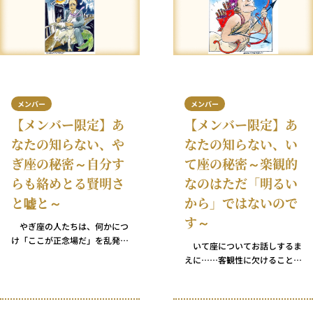
しています。 うお座はかに座
です。「みずがめ座」なので仕
やさそり座と同じく「水の星
方ない面もありますが、この場
座」です。水の星座生まれの人
合注目すべきは「水瓶」ではあ
は、知性よりも感情に頼る傾向
りません。真に視点の中心にい
があります。頭脳明晰でアカデ
るべきは、永遠の知恵の泉へと
ミックなうお座もいますが、心
旅立ち、「知識と理解」という
の奥底では自分の思考よりも感
貴重かつ重たい荷を背負ってい
情を信頼しています。 うお座
る人間の姿です。つまり、その
メンバー
メンバー
は、いて座、ふたご座、おとめ
人物こそが「みずがめ座」の本
【メンバー限定】あ
【メンバー限定】あ
座と同じく「変幻自在の星座
質です。
なたの知らない、や
なたの知らない、い
（柔軟宮）」でもあります。水
の星座生まれの人は、のんびり
ぎ座の秘密～自分す
て座の秘密～楽観的
屋で柔軟性があり、順応性が高
らも絡めとる賢明さ
なのはただ「明るい
い傾向がありますが、「変幻自
在の水の星座」であるうお座に
と嘘と～
から」ではないので
生まれた人は、非常に感受性が
す～
強く、新しいアイデアを受け入
やぎ座の人たちは、何かにつ
れる懐の深さを持っています。
け「ここが正念場だ」を乱発す
いて座についてお話しするま
るのに躍起になっていないかぎ
えに……客観性に欠けることを
り、持ち前の能力を発揮し、自
告白しなければなりません。い
らが関わるすべてのプロジェク
て座は、私がもっともよく知っ
トについて深く問題を掘り下
ている星座であると同時に、他
げ、強固な土台を築くことので