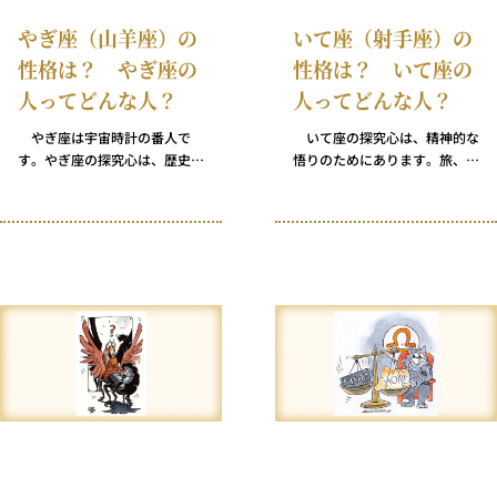
です。みずがめ座の人が親切
やぎ座（山羊座）の
いて座（射手座）の
で、常にものごとを客観的にと
性格は？ やぎ座の
性格は？ いて座の
らえるのはこのためです。
人ってどんな人？
人ってどんな人？
やぎ座は宇宙時計の番人で
いて座の探究心は、精神的な
す。やぎ座の探究心は、歴史を
悟りのためにあります。旅、冒
大切にし、過ぎゆく時間の神秘
険、逃避行、魅惑……いて座が
をはかることに向けられていま
求めているものはただ一つ、有
す。 一方でやぎ座は、時間を
限の世界を無限の世界へとつな
奪うことよりも与えることを好
ぐ、とらえどころのない知恵の
みます。人生でもっとも貴重で
橋です。大方のいて座の人たち
ありながら限られた資源である
は道化師の帽子をかぶっていま
「時間」をより多く使えるよう
すが、それは、いて座にとって
に手助けし、他の人にチャンス
道化師の帽子はもっとも深い哲
を生み出すことが、すべてのや
学者の頭にあるべきものだから
ぎ座の人々の崇高な願いです。
です。