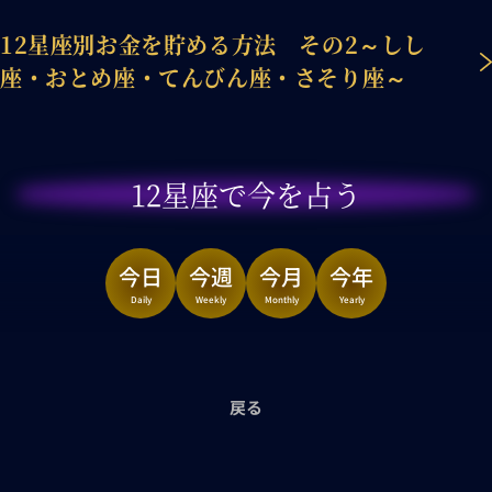
12星座別お金を貯める方法 その2～しし
座・おとめ座・てんびん座・さそり座～
12星座で今を占う
今日
今週
今月
今年
Daily
Weekly
Monthly
Yearly
戻る