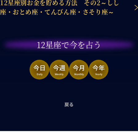
12星座別お金を貯める方法 その2～しし
座・おとめ座・てんびん座・さそり座～
12星座で今を占う
今日
今週
今月
今年
Daily
Weekly
Monthly
Yearly
戻る