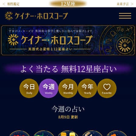
12星座
相性鑑定
未来予言
よく当たる 無料12星座占い
今日
今週
今月
今年
Daily
Weekly
Monthly
Yearly
Favorite
今週の占い
8月9日 更新