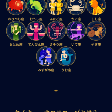
おひつじ座
おうし座
ふたご座
かに座
しし座
おとめ座
てんびん座
さそり座
いて座
やぎ座
みずがめ座
うお座