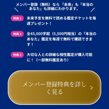
メンバー登録（無料）なら
「未来」も「本当の
あなた」も詳細にわかります。
未来予言を無料で読める鑑定チケットを毎
特典 1
週プレゼント！
全45,000字超（5,500円相当）の「本当の
特典 2
あなた」鑑定を毎週で無料で購読できま
す！
大切な人との詳細な相性鑑定が購入可能
特典 3
に！（一部無料鑑定あり）
メンバー登録特典を詳し
く見る