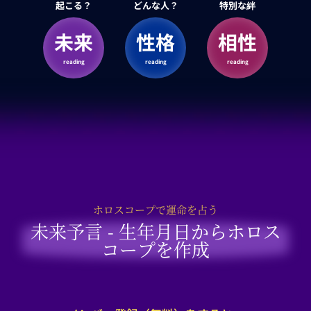
起こる？
どんな人？
特別な絆
未来
性格
相性
reading
reading
reading
ホロスコープで運命を占う
未来予言 - 生年月日からホロス
コープを作成