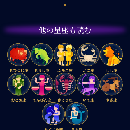
他の星座も読む
おひつじ座
おうし座
ふたご座
かに座
しし座
おとめ座
てんびん座
さそり座
いて座
やぎ座
みずがめ座
うお座