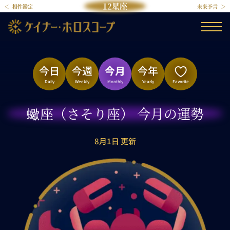
12星座
相性鑑定
未来予言
今日
今週
今月
今年
Daily
Weekly
Monthly
Yearly
Favorite
蠍座（さそり座） 今月の運勢
8月1日 更新