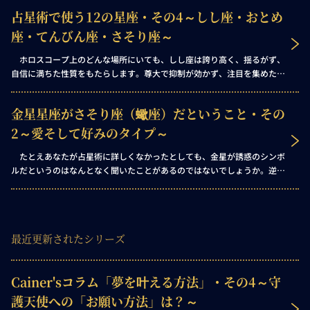
占星術で使う12の星座・その4～しし座・おとめ
座・てんびん座・さそり座～
ホロスコープ上のどんな場所にいても、しし座は誇り高く、揺るがず、
自信に満ちた性質をもたらします。尊大で抑制が効かず、注目を集めたが
るしし座は、主導権を握り、指示を出し、群れを率いることにだけ力を注
ぎます。そこを外れたものには、いかなる場合も興味を持ちません。 ホ
金星星座がさそり座（蠍座）だということ・その
ロスコープにおいてしし座的なエネルギーに満ちた場所は、以下のような
傾向を示すでしょう。
2～愛そして好みのタイプ～
たとえあなたが占星術に詳しくなかったとしても、金星が誘惑のシンボ
ルだというのはなんとなく聞いたことがあるのではないでしょうか。逆に
よく知っているなら、さそり座が同義だと言われる3文字の英単語が何か
すぐにピンとくるはずです。 これら強力なシンボルを混ぜ合わせたとき
何が起こるか――天才でなくても答えは簡単です！ つまり占星術師にと
って、さそり座の金星はお菓子コーナーにある幼児、ファンクラブ向けの
最近更新されたシリーズ
コンサート会場でのポップスター、蒸留所を見学中の酒呑と同じ意味なの
です。 そして実は金星は、さそり座では本領を発揮することができませ
ん。幼児は保育園に、ポップスターは新しい聴衆の集まった場に、酒飲み
Cainer'sコラム「夢を叶える方法」・その4～守
は手を伸ばしてもアルコールに届かない場所にいてこそです。欲しいもの
に満ちている場所では、行きすぎた行為に走る可能性が否めません。
護天使への「お願い方法」は？～