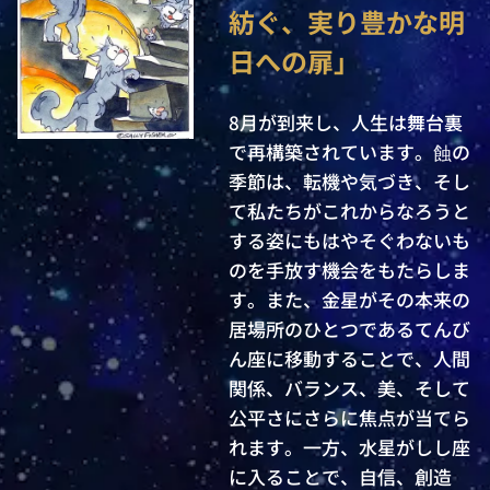
紡ぐ、実り豊かな明
日への扉」
8月が到来し、人生は舞台裏
で再構築されています。蝕の
季節は、転機や気づき、そし
て私たちがこれからなろうと
する姿にもはやそぐわないも
のを手放す機会をもたらしま
す。また、金星がその本来の
居場所のひとつであるてんび
ん座に移動することで、人間
関係、バランス、美、そして
公平さにさらに焦点が当てら
れます。一方、水星がしし座
に入ることで、自信、創造