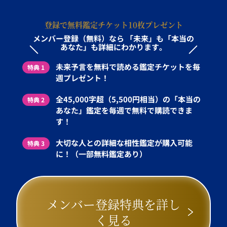
登録で無料鑑定チケット10枚プレゼント
メンバー登録（無料）なら
「未来」も「本当の
あなた」も詳細にわかります。
未来予言を無料で読める鑑定チケットを毎
特典 1
週プレゼント！
全45,000字超（5,500円相当）の「本当の
特典 2
あなた」鑑定を毎週で無料で購読できま
す！
大切な人との詳細な相性鑑定が購入可能
特典 3
に！（一部無料鑑定あり）
メンバー登録特典を詳し
く見る