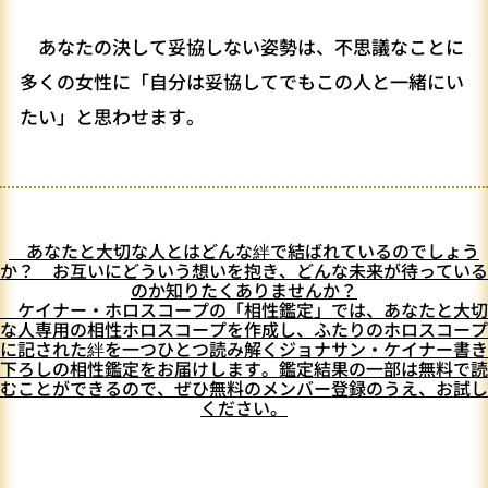
あなたの決して妥協しない姿勢は、不思議なことに
多くの女性に「自分は妥協してでもこの人と一緒にい
たい」と思わせます。
あなたと大切な人とはどんな絆で結ばれているのでしょう
か？ お互いにどういう想いを抱き、どんな未来が待っている
のか知りたくありませんか？
ケイナー・ホロスコープの
「相性鑑定」
では、あなたと大切
な人専用の相性ホロスコープを作成し、ふたりのホロスコープ
に記された絆を一つひとつ読み解くジョナサン・ケイナー書き
下ろしの相性鑑定をお届けします。鑑定結果の一部は無料で読
むことができるので、ぜひ
無料のメンバー登録
のうえ、お試し
ください。