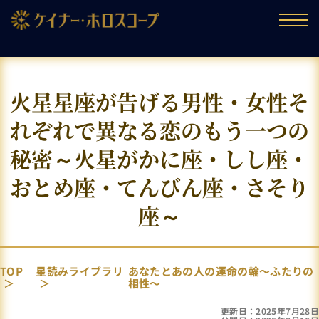
火星星座が告げる男性・女性そ
れぞれで異なる恋のもう一つの
秘密～火星がかに座・しし座・
おとめ座・てんびん座・さそり
座～
TOP
星読みライブラリ
あなたとあの人の運命の輪～ふたりの
相性～
更新日：2025年7月28日