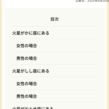
公開日：2025年8月16日
目次
火星がかに座にある
女性の場合
男性の場合
火星がしし座にある
女性の場合
男性の場合
火星がおとめ座にある