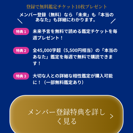
登録で無料鑑定チケット10枚プレゼント
メンバー登録（無料）なら
「未来」も「本当の
あなた」も詳細にわかります。
未来予言を無料で読める鑑定チケットを毎
特典 1
週プレゼント！
全45,000字超（5,500円相当）の「本当の
特典 2
あなた」鑑定を毎週で無料で購読できま
す！
大切な人との詳細な相性鑑定が購入可能
特典 3
に！（一部無料鑑定あり）
メンバー登録特典を詳し
く見る