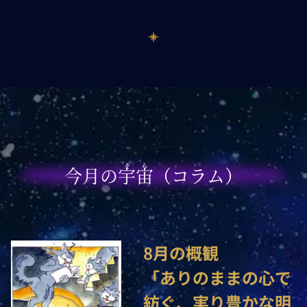
そら
今月の宇宙（コラム）
8月の概観

「ありのままの心で
紡ぐ、実り豊かな明