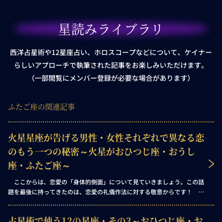
星読みライブラリ
西洋占星術や12星座占い、ホロスコープなどについて、ケイナー
らしいアプローチで執筆された記事をお楽しみいただけます。
（一部閲覧にメンバー登録が必要な場合があります）
ふたご座の関連記事
火星星座が告げる男性・女性それぞれで異なる恋
のもう一つの秘密～火星がおひつじ座・おうし
座・ふたご座～
ここからは、恋愛の「身体的側面」について見ていきましょう。この話
題を最後に持ってきたのは、恋愛の礼儀作法に対する敬意からです！ 恋
愛に対して男女がしばしばまったく異なるものを求めることは、占星術師
でなくても容易に気づけることですが――この違いは、ホロスコープ解釈
占星術で使う12の星座・その3～おひつじ座・お
の法則において、明確に定められています。つまり、ここからはこれまで