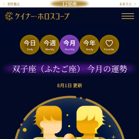
12星座
相性鑑定
未来予言
今日
今週
今月
今年
Daily
Weekly
Monthly
Yearly
Favorite
双子座（ふたご座） 今月の運勢
8月1日 更新