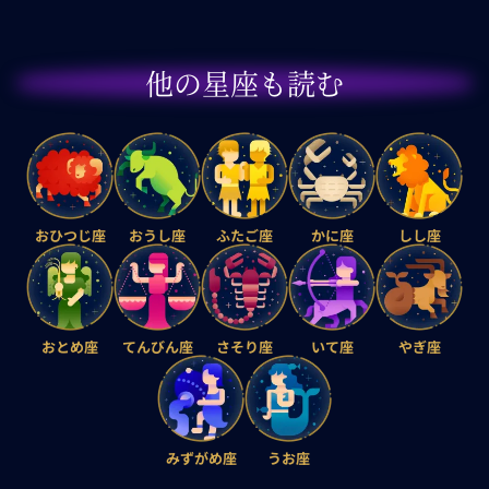
他の星座も読む
おひつじ座
おうし座
ふたご座
かに座
しし座
おとめ座
てんびん座
さそり座
いて座
やぎ座
みずがめ座
うお座