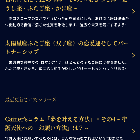
触れてこなかった新たな惑星を取り上げなければなりません。どの惑星か
うし座・ふたご座・かに座～
って？ それは「火星」、戦いの神であり、男性的エネルギーの究極的な
象徴です。
ホロスコープのなかでどういった面を司るにしろ、おひつじ座は迅速か
つ衝動的で自信に満ちた性質を象徴します。過去や未来を気にするような
気持ちの余裕はなく、とにかく「今この瞬間」の切迫感こそがすべてで
す。 ホロスコープにおいておひつじ座的なエネルギーに満ちた場所は、
太陽星座ふたご座（双子座）の恋愛運そしてパー
以下のような傾向を示すでしょう。
トナーシップ
古典的な意味での“ロマンス”は、ほとんどのふたご座には響きません。
ふたご座ときたら、単に話し相手が欲しいだけ――もっとハッキリ言え
ば、自分の話を聞いてくれる人が欲しいだけなのです！ ふたご座の人は
皆、退屈のハードルがとても低く、何よりもマンネリが嫌いです。
最近更新されたシリーズ
Cainer'sコラム「夢を叶える方法」・その4～守
護天使への「お願い方法」は？～
守護天使にお願いするためには、どんな準備をすればいい？“おまじな