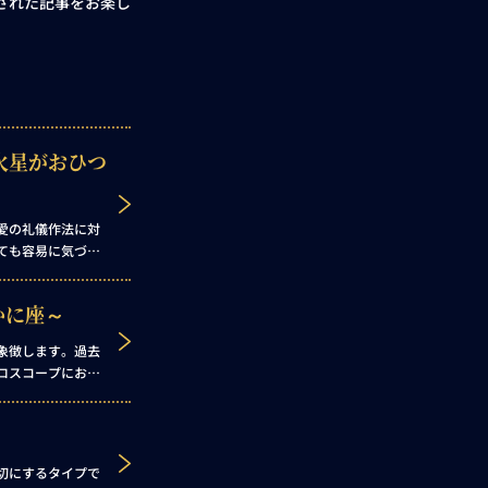
された記事をお楽し
火星がおひつ
愛の礼儀作法に対
ても容易に気づけ
こからはこれまで
の神であり、男性
かに座～
象徴します。過去
ロスコープにおい
切にするタイプで