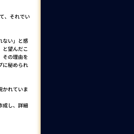
いて、それでい
れない」と感
」と望んだこ
」その理由を
プに秘められ
説かれていま
作成し、詳細