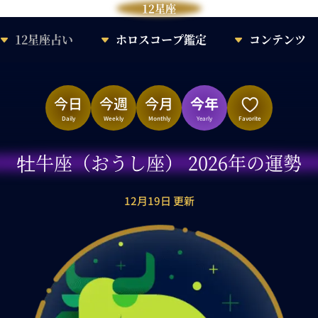
12星座
12星座占い
ホロスコープ鑑定
コンテンツ
今日
今週
今月
今年
Daily
Weekly
Monthly
Yearly
Favorite
牡牛座（おうし座） 2026年の運勢
12月19日 更新