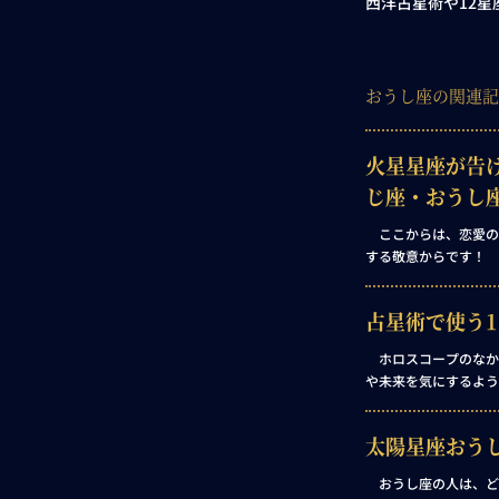
西洋占星術や12
おうし座の関連記
火星星座が告
じ座・おうし
ここからは、恋愛の
する敬意からです！ 
ることですが――この
触れてこなかった新た
占星術で使う
的エネルギーの究極的
ホロスコープのなか
や未来を気にするよう
ておひつじ座的なエネ
太陽星座おう
おうし座の人は、ど