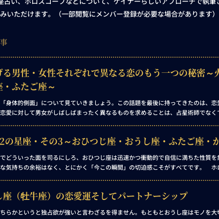
星座占い、ホロスコープなどについて、ケイナーらしいアプローチで執筆
みいただけます。（一部閲覧にメンバー登録が必要な場合があります）
事
げる男性・女性それぞれで異なる恋のもう一つの秘密～
座・ふたご座～
「身体的側面」について見ていきましょう。この話題を最後に持ってきたのは、恋
恋愛に対して男女がしばしばまったく異なるものを求めることは、占星術師でなく
違いは、ホロスコープ解釈の法則において、明確に定められています。つまり、こ
な惑星を取り上げなければなりません。どの惑星かって？ それは「火星」、戦い
12の星座・その3～おひつじ座・おうし座・ふたご座・
な象徴です。
でどういった面を司るにしろ、おひつじ座は迅速かつ衝動的で自信に満ちた性質を
な気持ちの余裕はなく、とにかく「今この瞬間」の切迫感こそがすべてです。 ホ
ルギーに満ちた場所は、以下のような傾向を示すでしょう。
し座（牡牛座）の恋愛運そしてパートナーシップ
ちらかというと独占欲が強いと言わざるを得ません。もともとおうし座はモノを大