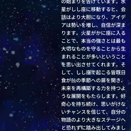
の始まりを告げています。水
星がしし座に移動すると、会
話はより大胆になり、アイデ
アは勢いを増し、自信が深ま
ります。火星がかに座に入る
ことで、本当の強さとは最も
大切なものを守ることから生
まれることが多いということ
を思い出させてくれます。そ
して、しし座で起こる皆既日
食が蝕の季節への扉を開き、
未来を再構築する力を持つよ
うな展開をもたらします。好
奇心を持ち続け、思いがけな
いチャンスを信じて、自分の
物語のより大きなステージへ
と恐れずに踏み出してみまし