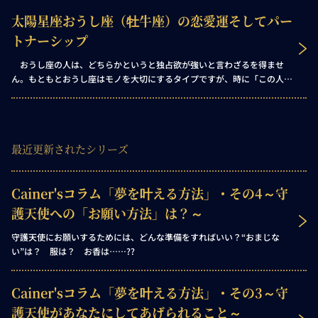
す。 ホロスコープにおいておひつじ座的なエネルギーに満ちた場所は、
太陽星座おうし座（牡牛座）の恋愛運そしてパー
以下のような傾向を示すでしょう。
トナーシップ
おうし座の人は、どちらかというと独占欲が強いと言わざるを得ませ
ん。もともとおうし座はモノを大切にするタイプですが、時に「この人は
自分の所有物だ」と勘違いすることがあるのです。
最近更新されたシリーズ
Cainer'sコラム「夢を叶える方法」・その4～守
護天使への「お願い方法」は？～
守護天使にお願いするためには、どんな準備をすればいい？“おまじな
い”は？ 服は？ お香は……??
Cainer'sコラム「夢を叶える方法」・その3～守
護天使があなたにしてあげられること～