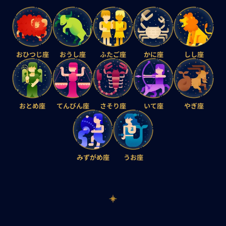
おひつじ座
おうし座
ふたご座
かに座
しし座
おとめ座
てんびん座
さそり座
いて座
やぎ座
みずがめ座
うお座