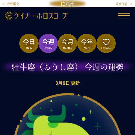
12星座
相性鑑定
未来予言
今日
今週
今月
今年
Daily
Weekly
Monthly
Yearly
Favorite
牡牛座（おうし座） 今週の運勢
8月8日 更新