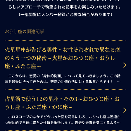
らしいアプローチで執筆された記事をお楽しみいただけます。
（一部閲覧にメンバー登録が必要な場合があります）
おうし座の関連記事
火星星座が告げる男性・女性それぞれで異なる恋
のもう一つの秘密～火星がおひつじ座・おうし
座・ふたご座～
ここからは、恋愛の「身体的側面」について見ていきましょう。この話
題を最後に持ってきたのは、恋愛の礼儀作法に対する敬意からです！ 恋
愛に対して男女がしばしばまったく異なるものを求めることは、占星術師
でなくても容易に気づけることですが――この違いは、ホロスコープ解釈
占星術で使う12の星座・その3～おひつじ座・お
の法則において、明確に定められています。つまり、ここからはこれまで
触れてこなかった新たな惑星を取り上げなければなりません。どの惑星か
うし座・ふたご座・かに座～
って？ それは「火星」、戦いの神であり、男性的エネルギーの究極的な
象徴です。
ホロスコープのなかでどういった面を司るにしろ、おひつじ座は迅速か
つ衝動的で自信に満ちた性質を象徴します。過去や未来を気にするような
気持ちの余裕はなく、とにかく「今この瞬間」の切迫感こそがすべてで