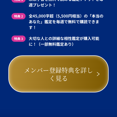
週プレゼント！
全45,000字超（5,500円相当）の「本当の
特典 2
あなた」鑑定を毎週で無料で購読できま
す！
大切な人との詳細な相性鑑定が購入可能
特典 3
に！（一部無料鑑定あり）
メンバー登録特典を詳し
く見る