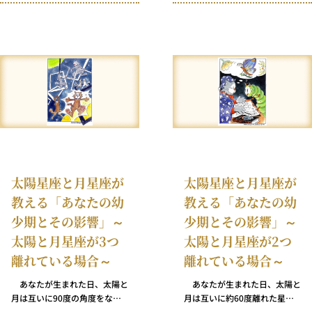
文句を言わずに妥協する方法を
離れており、同じエレメント※
学ぶことはかもしれませんが
に属す星座に位置していて、互
ね）。あなたの人生に必要なの
いに支え合っています。太陽と
は妥協ではなく自信です。
月とのシンクロニシティの好影
響ゆえに、あなたは概して自分
自身をきちんと把握できていま
す。 それにしてもあなたは幸
福です。なぜ？ だって大方の
人々は、自分が何者であるか、
そして自分が何を他者に提供で
きるかをきちんと理解できない
ままに多くの時間を過ごしてい
るのですから。※12星座は4つ
太陽星座と月星座が
太陽星座と月星座が
のエレメントに分けられます。
教える「あなたの幼
教える「あなたの幼
少期とその影響」～
少期とその影響」～
太陽と月星座が3つ
太陽と月星座が2つ
離れている場合～
離れている場合～
あなたが生まれた日、太陽と
あなたが生まれた日、太陽と
月は互いに90度の角度をなし
月は互いに約60度離れた星座
ていました。残念ながら、占星
にありました。占星術師は、こ