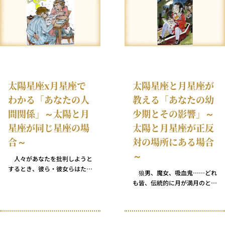
頼し、誠実で、自信に満ちてい
らと安心してあなたに個人的な
ます。他人を助けることに喜び
秘密を打ち明けられる同僚がい
を感じるだけでなく、自分が相
る一方で、新しいソファの色の
手のレベルに達していないかぎ
話以上に感情の絡む話題は持ち
り、そしてその努力をしないか
だすべきでないと一定の距離を
ぎり助けにはならないのだとい
保とうとする肉親も存在してい
う真理を心得た賢い人でもあり
るのです。 意図的にこうした
ます。あなたは聞き上手で、公
状況を作ろうとしたわけではな
太陽星座x月星座で
太陽星座と月星座が
正で、誰に対しても心の広い友
いにせよ、あなたはこうした状
わかる「あなたの人
教える「あなたの幼
人であろうと努力します。
況をどこか気に入っているかも
しれません。誰とどこまで親し
間関係」～太陽と月
少期とその影響」～
くなりたいのかをあなたは自分
星座が同じ星座の場
太陽と月星座が正反
でもよくわかっていないからで
す。
合～
対の場所にある場合
～
人々があなたを批判しようと
するとき、彼ら・彼女らはたい
狼男、魔女、吸血鬼……どれ
てい自分のやり方に固執しがち
も皆、伝統的に月が満月のとき
なあなたの傾向を少し揶揄（や
に現れます。とはいえ、この占
ゆ）するところから始めます。
星術の配置で生まれた赤ちゃん
伝統にしがみついているだと
は皆、このどれかに変身すると
か、自分を正しいと思いこみ過
いうわけではありません！