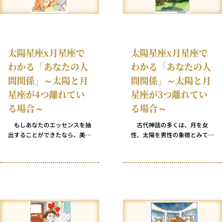
太陽星座x月星座で
太陽星座x月星座で
わかる「あなたの人
わかる「あなたの人
間関係」～太陽と月
間関係」～太陽と月
星座が4つ離れてい
星座が3つ離れてい
る場合～
る場合～
もしあなたのエッセンスを抽
古代神話の多くは、月を女
出することができたなら、美容
性、太陽を男性の象徴とみてい
製品メーカーは瓶詰めにして高
ました。現代の占星術師も、多
価格で売るかもしれません。太
くはこの見解に同意していま
陽と月の位置が宇宙の運命の輪
す。 しかし、あなたはきっと
のなかで絶妙なバランスを保っ
この考え方（あるいは他の考え
ているタイミングで生まれてく
方も）を受け入れがたいと感じ
るというのはそういうことで
るでしょう。なぜなら、あなた
す。ある人はそれをカリスマと
は太陽と月の星座が90度離れ
呼び、またある人はセックスア
ているときに生まれたため、何