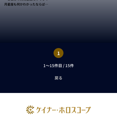
月星座も何かわかったならば、
この2つの要素が互いにどのよ
うに作用するのかできるだけ知
りたい、と思うことでしょう。
もちろんここでたとえばすべて
の組み合わせ――144の異なる
パターン――を書くこともでき
ます。ただ、ホロスコープを全
体像としてとらえるためには、
もっとよい、そして占星術的に
1
正確な方法があります。 ため
しに絵の具の箱を想像してみて
1～15件目 / 15件
ください。一握りの「基本」色
を選んで好きな色合いを混ぜれ
ば新しい色を作れるのに、なぜ
戻る
144色もの絵の具をすべて持ち
歩く必要があるでしょう？