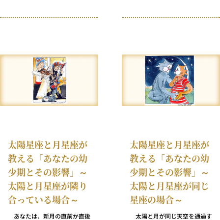
術的な懸念を申し上げるなら、
の特別な角度のことを星座の円
これは「よい」角度ではありま
の1/6にまたがっていることか
せん。緊張、挑戦、内なる不
ら「セクスタイル」と呼び、調
穏、そして（しばしば）外的な
和のとれた幸運なアスペクトで
不和をともなう角度なのです。
あると考えました。実際、古代
ただ、だからこそポップスター
の占星術師たちは、太陽と月が
から政治家、大企業の財務担当
このような関係にある人は自動
者、大物セレブといった世界中
的に健康で幸運な人生を送る運
のすぐれた結果を残している人
命にあると信じていたほどで
たちのホロスコープによく見ら
す。
れるとも言えます。
太陽星座と月星座が
太陽星座と月星座が
教える「あなたの幼
教える「あなたの幼
少期とその影響」～
少期とその影響」～
太陽と月星座が隣り
太陽と月星座が同じ
合っている場合～
星座の場合～
あなたは、新月の直前か直後
太陽と月が同じ天空を通過す