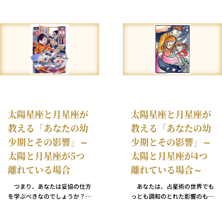
ぎているいるだとかと非難する
のです。 ある意味これは正し
い意見かもしれません。が、だ
からといって自分の性格を極端
に変える必要はありません。多
くの場合、私たちの癖や欠点
は、特別な才能や能力と合わせ
鏡になっているものです。 あ
なたの信念――忠実で一貫して
いたいという深い願望――は十
分理解できるものです。では、
太陽星座と月星座が
太陽星座と月星座が
変化に対するあなたの抵抗は何
なのでしょう？ あなたが時折
教える「あなたの幼
教える「あなたの幼
独善的に見えるのは、あなたが
少期とその影響」～
少期とその影響」～
自分が感じ、信じていることに
向けている自然な信頼感以外に
太陽と月星座が5つ
太陽と月星座が4つ
何かを見出しているからでしょ
離れている場合
離れている場合～
うか？
つまり、あなたは妥協の仕方
あなたは、占星術の世界でも
を学ぶべきなのでしょうか？
っとも調和のとれた影響のもと
いえ、あなたはすでにその方法
で生まれました。あなたの太陽
を完璧に知っています（そりゃ
と月は120度（＝円周の1/3）