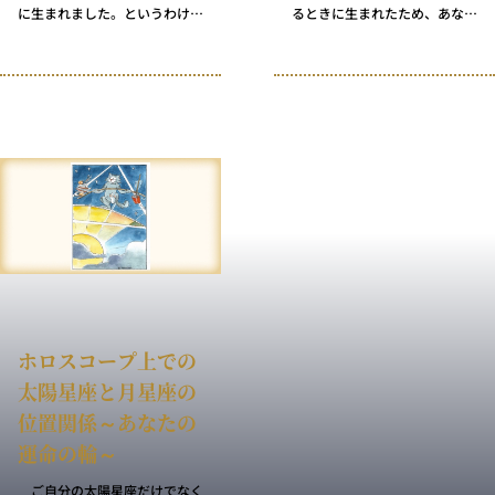
に生まれました。というわけ
るときに生まれたため、あなた
で、話を先に進める前にどちら
には自分の星座の最良の特徴と
で生まれたのかを確認しておく
最悪の特徴との間で揺れ動く傾
必要があります。ちょっと運命
向があります。 太陽星座と月
の輪（ホロスコープ）に戻っ
星座が同じ人は、新月か新月の
て、あなたの太陽と月の位置を
前後に産まれた人でもあり、そ
見直してみてください。月が太
のことがあなたをさらに特別な
陽の次の星座にあるなら（時計
存在にしています。伝統的に月
回りで隣にあるなら）、月は満
が満月のときには産科病棟がず
ち始めたばかり――つまり新月
っと忙しくなるものです。ただ
の直後です。反対に太陽の前の
し……あなたが誕生する前の
星座（反時計回りで隣）にある
晩、空には光が足りなかったか
のなら、あなたの月はまだ欠け
もしれませんが、あなたの人生
ていっている最中です。
に光は不足していませんでし
た。
ホロスコープ上での
太陽星座と月星座の
位置関係～あなたの
運命の輪～
ご自分の太陽星座だけでなく