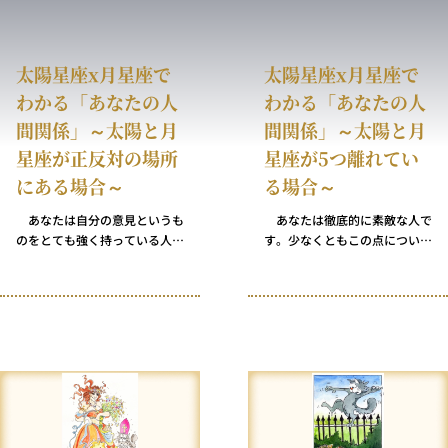
太陽星座x月星座で
太陽星座x月星座で
わかる「あなたの人
わかる「あなたの人
間関係」～太陽と月
間関係」～太陽と月
星座が正反対の場所
星座が5つ離れてい
にある場合～
る場合～
あなたは自分の意見というも
あなたは徹底的に素敵な人で
のをとても強く持っている人で
す。少なくともこの点について
す。何に対しても誰に対して
は、世界中のほとんどの人が強
も、あいまいな感情を抱くこと
く同意しています。ただ、その
はめったにありません。ただ、
理由や何があなたを特別な存在
そのせいかときどき理不尽な偏
にしているのかについて、あな
見を抱き、完全に好き嫌いだけ
たの友人の数だけ説があるとい
で物事を判断してしまいます。
うだけです。