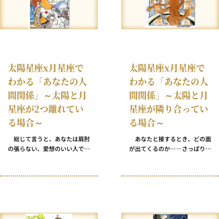
ピールに富んでいると誉めそや
でも額面どおりに受け取るのは
すでしょう。
好まない性格だからです。あな
たは常に「なぜなのか」を知り
たがり、型破りな少数派の信念
を指示することに特別な喜びを
感じるタイプです。
太陽星座x月星座で
太陽星座x月星座で
わかる「あなたの人
わかる「あなたの人
間関係」～太陽と月
間関係」～太陽と月
星座が2つ離れてい
星座が隣り合ってい
る場合～
る場合～
総じて言うと、あなたは肩肘
あなたと接するとき、どの面
の張らない、愛想のいい人で
が出てくるのか――さっぱり想
す。時にはカチンときてしまっ
像がつきません。非常に地に足
たり怒りをあらわにすることも
がついていてほとんどビジネス
あるでしょうが、たいていの場
ライクなときもあれば、より深
合あなたは機嫌のよさというバ
く、感情的に傷つきやすい一面
ブルに包まれていて、それを弾
を不適切と思われる相手に見せ
き飛ばすには相当なことが必要
てしまうときもあります。その
です。 温厚なあなたは人を信
結果、心を開いてくれているか