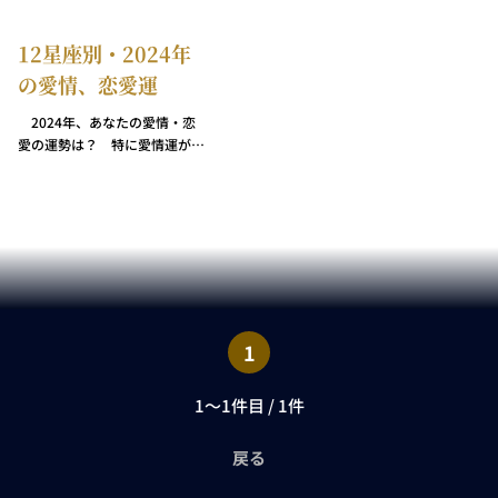
12星座別・2024年
の愛情、恋愛運
2024年、あなたの愛情・恋
愛の運勢は？ 特に愛情運が高
まるラッキーデーとその日につ
いての詳しい説明もあわせてお
知らせします。 ちなみに今回
の運勢を執筆したのはジョナサ
ンの愛娘ジェマイマ・ケイナ
ー。ジョナサンから“占星術の
魔法と希望”を直接受け継いだ
彼女の“予言”をどうぞお楽しみ
ください！（ジェマイマについ
1
て詳しくはこちら）
1～1件目 / 1件
戻る